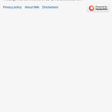
Privacy policy
About Wiki
Disclaimers